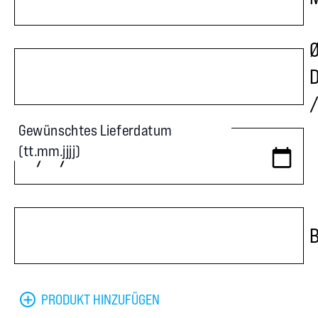
Ø
/
Gewünschtes Lieferdatum
(tt.mm.jjjj)
PRODUKT HINZUFÜGEN